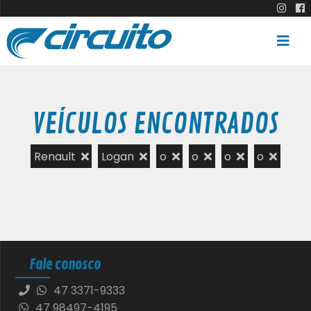
VEÍCULOS ENCONTRADOS
Renault
Logan
o
o
o
o
Fale conosco
47 3371-9333
47 98497-4195